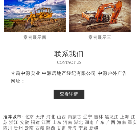
案例展示四
案例展示三
联系我们
CONTACT US
甘肃中源实业 中源房地产经纪有限公司 中源户外广告
网址：
查看详情
推荐城市:
北京
天津
河北
山西
内蒙古
辽宁
吉林
黑龙江
上海
江
苏
浙江
安徽
福建
江西
山东
河南
湖北
湖南
广东
广西
海南
重庆
四川
贵州
云南
西藏
陕西
甘肃
青海
宁夏
新疆