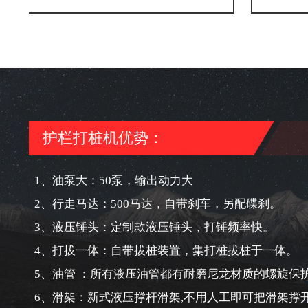
护栏打桩机优势：
1、油泵大：50泵，输出动力大
2、行走马达：500马达，自带刹车，另配碟刹。
3、液压锤头：定制款液压锤头，打锤频率快。
4、打拔一体：自带拔桩装置，集打桩拔桩于一体。
5、油管 ：所有液压油管都有耐磨尼龙材质的螺旋保
6、滑架：新式液压撑杆滑架,不用人工即可把滑架撑