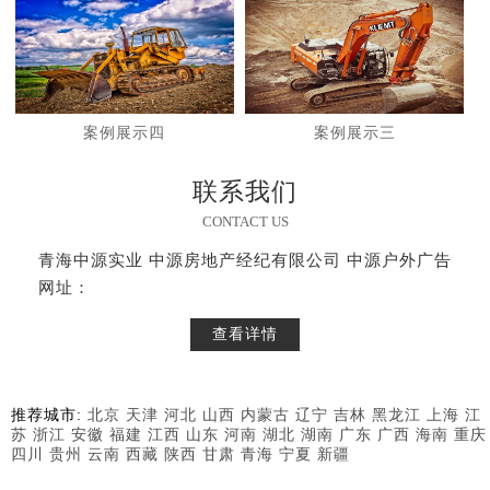
案例展示四
案例展示三
联系我们
CONTACT US
青海中源实业 中源房地产经纪有限公司 中源户外广告
网址：
查看详情
推荐城市:
北京
天津
河北
山西
内蒙古
辽宁
吉林
黑龙江
上海
江
苏
浙江
安徽
福建
江西
山东
河南
湖北
湖南
广东
广西
海南
重庆
四川
贵州
云南
西藏
陕西
甘肃
青海
宁夏
新疆