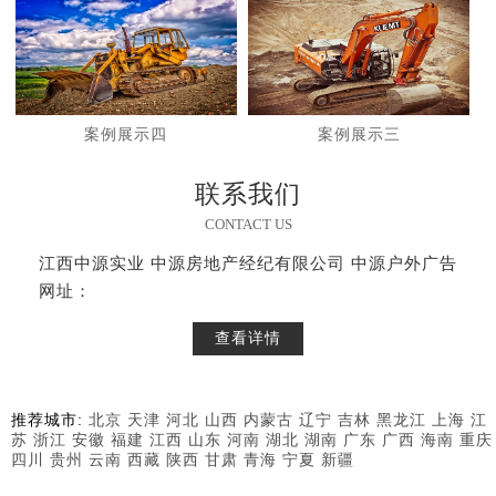
案例展示四
案例展示三
联系我们
CONTACT US
江西中源实业 中源房地产经纪有限公司 中源户外广告
网址：
查看详情
推荐城市:
北京
天津
河北
山西
内蒙古
辽宁
吉林
黑龙江
上海
江
苏
浙江
安徽
福建
江西
山东
河南
湖北
湖南
广东
广西
海南
重庆
四川
贵州
云南
西藏
陕西
甘肃
青海
宁夏
新疆