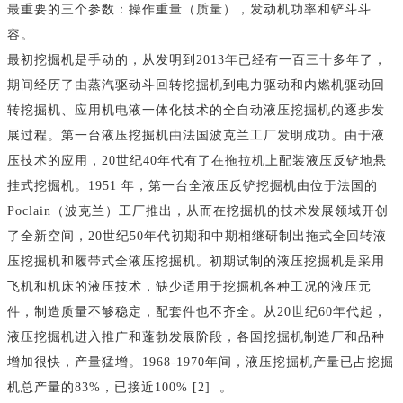
最重要的三个参数：操作重量（质量），发动机功率和铲斗斗
容。
最初挖掘机是手动的，从发明到2013年已经有一百三十多年了，
期间经历了由蒸汽驱动斗回转挖掘机到电力驱动和内燃机驱动回
转挖掘机、应用机电液一体化技术的全自动液压挖掘机的逐步发
展过程。第一台液压挖掘机由法国波克兰工厂发明成功。由于液
压技术的应用，20世纪40年代有了在拖拉机上配装液压反铲地悬
挂式挖掘机。1951 年，第一台全液压反铲挖掘机由位于法国的
Poclain（波克兰）工厂推出，从而在挖掘机的技术发展领域开创
了全新空间，20世纪50年代初期和中期相继研制出拖式全回转液
压挖掘机和履带式全液压挖掘机。初期试制的液压挖掘机是采用
飞机和机床的液压技术，缺少适用于挖掘机各种工况的液压元
件，制造质量不够稳定，配套件也不齐全。从20世纪60年代起，
液压挖掘机进入推广和蓬勃发展阶段，各国挖掘机制造厂和品种
增加很快，产量猛增。1968-1970年间，液压挖掘机产量已占挖掘
机总产量的83%，已接近100% [2] 。